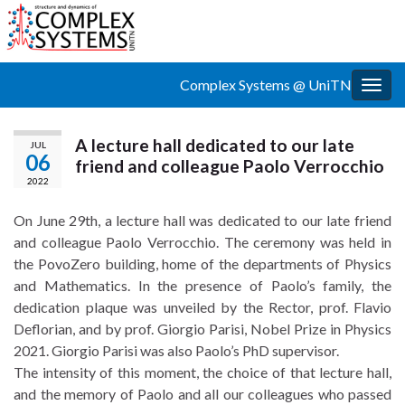
Complex Systems @ UniTN
Togg
navig
A lecture hall dedicated to our late
JUL
06
friend and colleague Paolo Verrocchio
2022
On June 29th, a lecture hall was dedicated to our late friend
and colleague Paolo Verrocchio. The ceremony was held in
the PovoZero building, home of the departments of Physics
and Mathematics. In the presence of Paolo’s family, the
dedication plaque was unveiled by the Rector, prof. Flavio
Deflorian, and by prof. Giorgio Parisi, Nobel Prize in Physics
2021. Giorgio Parisi was also Paolo’s PhD supervisor.
The intensity of this moment, the choice of that lecture hall,
and the memory of Paolo and all our colleagues who passed