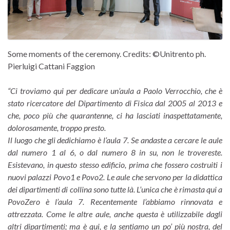
Some moments of the ceremony. Credits: ©Unitrento ph.
Pierluigi Cattani Faggion
“Ci troviamo qui per dedicare un’aula a Paolo Verrocchio, che è
stato ricercatore del Dipartimento di Fisica dal 2005 al 2013 e
che, poco più che quarantenne, ci ha lasciati inaspettatamente,
dolorosamente, troppo presto.
Il luogo che gli dedichiamo è l’aula 7. Se andaste a cercare le aule
dal numero 1 al 6, o dal numero 8 in su, non le trovereste.
Esistevano, in questo stesso edificio, prima che fossero costruiti i
nuovi palazzi Povo1 e Povo2. Le aule che servono per la didattica
dei dipartimenti di collina sono tutte là. L’unica che è rimasta qui a
PovoZero è l’aula 7. Recentemente l’abbiamo rinnovata e
attrezzata. Come le altre aule, anche questa è utilizzabile dagli
altri dipartimenti; ma è qui, e la sentiamo un po’ più nostra, del