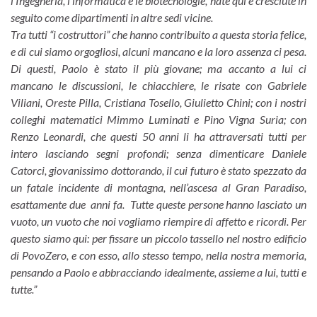
l’Ingegneria, l’informatica e le biotecnologie, nate qui e cresciute in
seguito come dipartimenti in altre sedi vicine.
Tra tutti “i costruttori” che hanno contribuito a questa storia felice,
e di cui siamo orgogliosi, alcuni mancano e la loro assenza ci pesa.
Di questi, Paolo è stato il più giovane; ma accanto a lui ci
mancano le discussioni, le chiacchiere, le risate con Gabriele
Viliani, Oreste Pilla, Cristiana Tosello, Giulietto Chini; con i nostri
colleghi matematici Mimmo Luminati e Pino Vigna Suria; con
Renzo Leonardi, che questi 50 anni li ha attraversati tutti per
intero lasciando segni profondi; senza dimenticare Daniele
Catorci, giovanissimo dottorando, il cui futuro è stato spezzato da
un fatale incidente di montagna, nell’ascesa al Gran Paradiso,
esattamente due anni fa. Tutte queste persone hanno lasciato un
vuoto, un vuoto che noi vogliamo riempire di affetto e ricordi. Per
questo siamo qui: per fissare un piccolo tassello nel nostro edificio
di PovoZero, e con esso, allo stesso tempo, nella nostra memoria,
pensando a Paolo e abbracciando idealmente, assieme a lui, tutti e
tutte.”